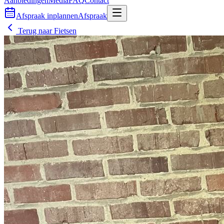
Aanbiedingen
Media
FAQ
Contact
Afspraak inplannen
Afspraak
Terug naar
Fietsen