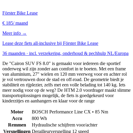
Förster Bike Lease
€ 185
/ maand
Meer info →
Lease deze fiets all-inclusive bij Förster Bike Lease
36 maanden · incl. verzekering, onderhoud & pechhulp NL/Europa
De "Cairon SUV FS 8.0" is gemaakt voor iedereen die sportief
onderweg wil zijn zonder aan comfort in te boeten. Met een frame
van aluminium, 27" wielen en 120 mm veerweg voor en achter rol
je vol vertrouwen door de stad en off-road. De geometrie biedt je
stabiliteit en rijplezier, zelfs met een volle belading tot 140 kg. Iets
meer nodig voor op de weg? De HTM 2.0 voordrager maakt slimme
transportoplossingen mogelijk, de fiets is goedgekeurd voor
kinderzitjes en aanhangers en klaar voor de range
Motor
BOSCH Performance Line CX • 85 Nm
Accu
800 Wh
Remmen
Hydraulische schijfrem voor/achter
Versnellingen
Derailleurversnelling 12 speed