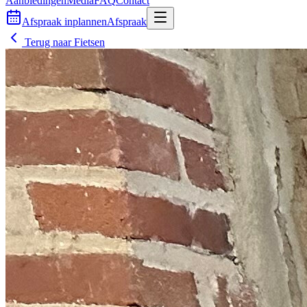
Aanbiedingen
Media
FAQ
Contact
Afspraak inplannen
Afspraak
Terug naar
Fietsen