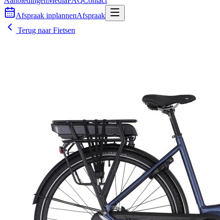
Aanbiedingen
Media
FAQ
Contact
Afspraak inplannen
Afspraak
Terug naar
Fietsen