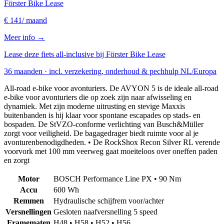
Förster Bike Lease
€ 141
/ maand
Meer info →
Lease deze fiets all-inclusive bij Förster Bike Lease
36 maanden · incl. verzekering, onderhoud & pechhulp NL/Europa
All-road e-bike voor avonturiers. De AVYON 5 is de ideale all-road
e-bike voor avonturiers die op zoek zijn naar afwisseling en
dynamiek. Met zijn moderne uitrusting en stevige Maxxis
buitenbanden is hij klaar voor spontane escapades op stads- en
bospaden. De StVZO-conforme verlichting van Busch&Müller
zorgt voor veiligheid. De bagagedrager biedt ruimte voor al je
avonturenbenodigdheden. • De RockShox Recon Silver RL verende
voorvork met 100 mm veerweg gaat moeiteloos over oneffen paden
en zorgt
Motor
BOSCH Performance Line PX • 90 Nm
Accu
600 Wh
Remmen
Hydraulische schijfrem voor/achter
Versnellingen
Gesloten naafversnelling 5 speed
Framematen
H48 • H58 • H52 • H56