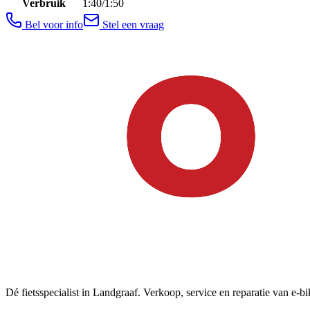
Verbruik
1:40/1:50
Bel voor info
Stel een vraag
Dé fietsspecialist in Landgraaf. Verkoop, service en reparatie van e-