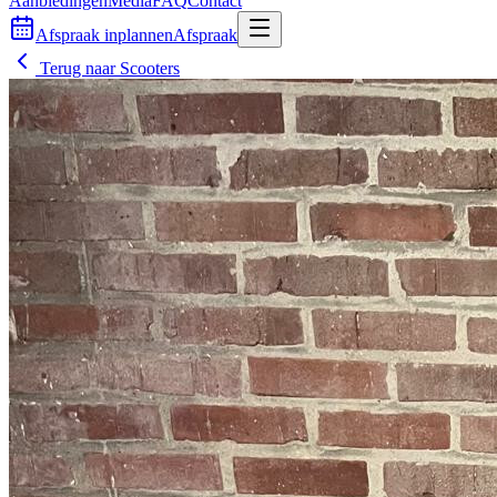
Aanbiedingen
Media
FAQ
Contact
Afspraak inplannen
Afspraak
Terug naar
Scooters