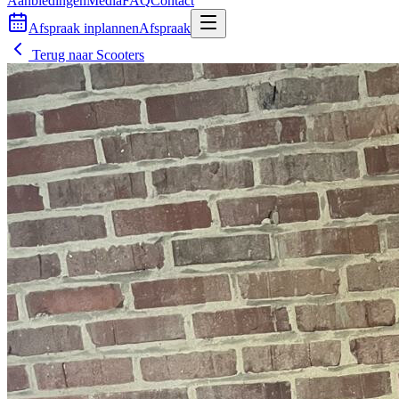
Aanbiedingen
Media
FAQ
Contact
Afspraak inplannen
Afspraak
Terug naar
Scooters