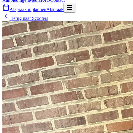
Aanbiedingen
Media
FAQ
Contact
Afspraak inplannen
Afspraak
Terug naar
Scooters