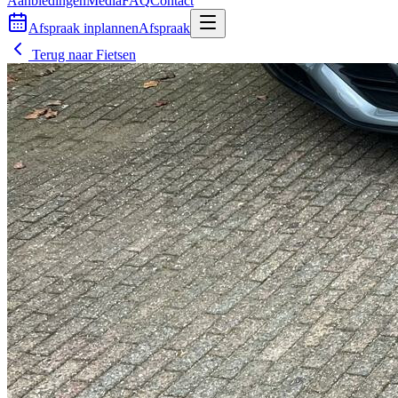
Aanbiedingen
Media
FAQ
Contact
Afspraak inplannen
Afspraak
Terug naar
Fietsen