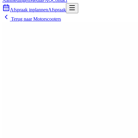
Aanbiedingen
Media
FAQ
Contact
Afspraak inplannen
Afspraak
Terug naar
Motorscooters