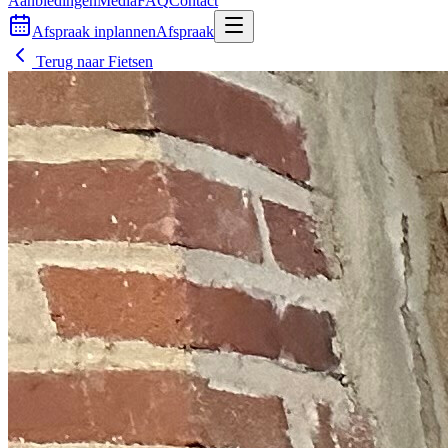
Aanbiedingen
Media
FAQ
Contact
Afspraak inplannen
Afspraak
Terug naar
Fietsen