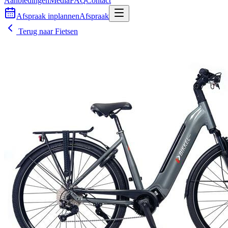
Aanbiedingen
Media
FAQ
Contact
Afspraak inplannen
Afspraak
Terug naar
Fietsen