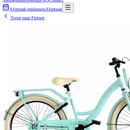
Aanbiedingen
Media
FAQ
Contact
Afspraak inplannen
Afspraak
Terug naar
Fietsen