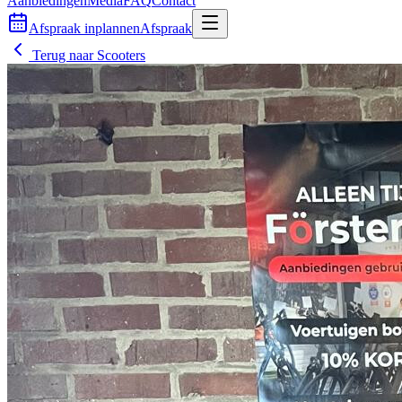
Aanbiedingen
Media
FAQ
Contact
Afspraak inplannen
Afspraak
Terug naar
Scooters