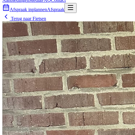
Aanbiedingen
Media
FAQ
Contact
Afspraak inplannen
Afspraak
Terug naar
Fietsen