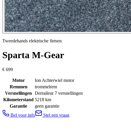
Tweedehands elektrische fietsen
Sparta
M-Gear
€ 699
Motor
Ion Achterwiel motor
Remmen
trommelrem
Versnellingen
Derraileur 7 versnellingen
Kilometerstand
5218
km
Garantie
geen garantie
Bel voor info
Stel een vraag