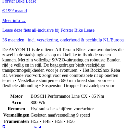
Förster Bike Lease
€ 199
/ maand
Meer info →
Lease deze fiets all-inclusive bij Förster Bike Lease
36 maanden · incl. verzekering, onderhoud & pechhulp NL/Europa
De AVYON 11 is de ultieme All Terrain Bikes voor avonturiers die
zowel in de stadsjungle als op makkelijke trails uit de voeten
kunnen. Met zijn volledige StVZO-uitrusting en robuuste Banden
rijd je veilig en in stijl. De bagagedrager biedt veelzijdige
transportmogelijkheden voor je avonturen. • Het RockShox Reba
RL verende voorvork zorgt voor een comfortabele rit op oneffen
terrein • Verstelbare stuurpen en 680 mm breed stuur voor een
flexibele zithouding • Suspension Dropper Post zadelpen voor
Motor
BOSCH Performance Line CX • 85 Nm
Accu
800 Wh
Remmen
Hydraulische schijfrem voor/achter
Versnellingen
Gesloten naafversnelling 9 speed
Framematen
H52 • H48 • H58 • H56