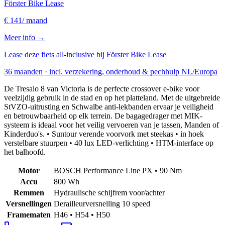
Förster Bike Lease
€ 141
/ maand
Meer info →
Lease deze fiets all-inclusive bij Förster Bike Lease
36 maanden · incl. verzekering, onderhoud & pechhulp NL/Europa
De Tresalo 8 van Victoria is de perfecte crossover e-bike voor
veelzijdig gebruik in de stad en op het platteland. Met de uitgebreide
StVZO-uitrusting en Schwalbe anti-lekbanden ervaar je veiligheid
en betrouwbaarheid op elk terrein. De bagagedrager met MIK-
systeem is ideaal voor het veilig vervoeren van je tassen, Manden of
Kinderduo's. • Suntour verende voorvork met steekas • in hoek
verstelbare stuurpen • 40 lux LED-verlichting • HTM-interface op
het balhoofd.
Motor
BOSCH Performance Line PX • 90 Nm
Accu
800 Wh
Remmen
Hydraulische schijfrem voor/achter
Versnellingen
Derailleurversnelling 10 speed
Framematen
H46 • H54 • H50