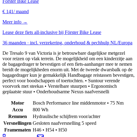
Förster Bike Lease
€ 141
/ maand
Meer info →
Lease deze fiets all-inclusive bij Förster Bike Lease
36 maanden · incl. verzekering, onderhoud & pechhulp NL/Europa
De Tresalo 9 van Victoria is je betrouwbare dagelijkse metgezel
voor reizen op vlak terrein. De mogelijkheid om een kinderzitje aan
de bagagedrager te bevestigen of een fiets-aanhanger mee te nemen
breidt de mogelijkheden enorm uit. Met de tweede dwarsbalk op de
bagagedrager kun je gemakkelijk Handbagage reistassen bevestigen,
perfect voor boodschappen of toertochten. • Suntour verende
voorvork met steekas • Verstelbare stuurpen • Ergonomisch
geplaatste stuur • Onderhoudsarme Nexus naafversnelli
Motor
Bosch Performance line middenmotor • 75 Nm
Accu
800 Wh
Remmen
Hydraulische schijfrem voor/achter
Versnellingen
Gesloten naafversnelling 5 speed
Framematen
H46 • H54 • H50